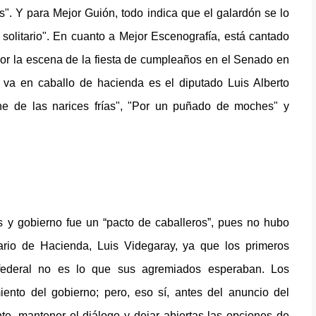
s". Y para Mejor Guión, todo indica que el galardón se lo
 solitario". En cuanto a Mejor Escenografía, está cantado
por la escena de la fiesta de cumpleaños en el Senado en
ue va en caballo de hacienda es el diputado Luis Alberto
che de las narices frías", "Por un puñado de moches" y
s y gobierno fue un “pacto de caballeros”, pues no hubo
ario de Hacienda, Luis Videgaray, ya que los primeros
n federal no es lo que sus agremiados esperaban. Los
iento del gobierno; pero, eso sí, antes del anuncio del
e, mantener el diálogo y dejar abiertas las opciones de