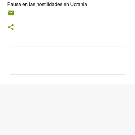
Pausa en las hostilidades en Ucrania
C
o
m
e
n
t
a
r
i
o