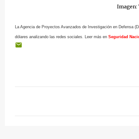
Imagen:
La Agencia de Proyectos Avanzados de Investigación en Defensa (DAR
dólares analizando las redes sociales. Leer más en
Seguridad Naci
C
o
m
e
n