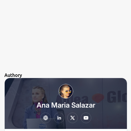
Authory