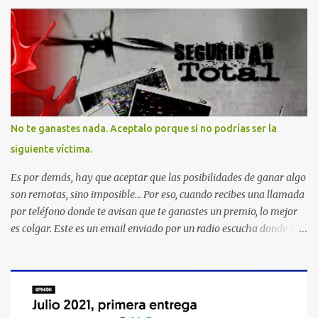
No te ganastes nada. Aceptalo porque si no podrías ser la
siguiente víctima.
Es por demás, hay que aceptar que las posibilidades de ganar algo
son remotas, sino imposible... Por eso, cuando recibes una llamada
por teléfono donde te avisan que te ganastes un premio, lo mejor
es colgar. Este es un email enviado por un radio escucha donde nos
advierte... AHORA QUE ESTA COMENTADO ESTO DEL
SECUESTRO LOS CIUDADANOS NOS PREGUNTAMOS PORQUE NO
HACEN ALGO CON LAS PERSONAS QUE COMENTEN FRAUDE
HOY POR LA MAÑANA RECIBI UNA LLAMADA DICIENDOME
QUE ME HABIA GANADO UNA CAMARA FOTOGRAFICA Y UN