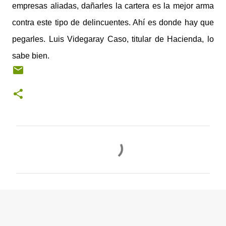
empresas aliadas, dañarles la cartera es la mejor arma
contra este tipo de delincuentes. Ahí es donde hay que
pegarles. Luis Videgaray Caso, titular de Hacienda, lo
sabe bien.
C
o
m
e
n
t