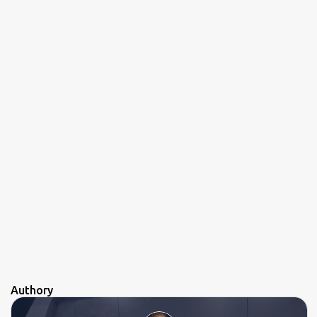
o
s
Authory