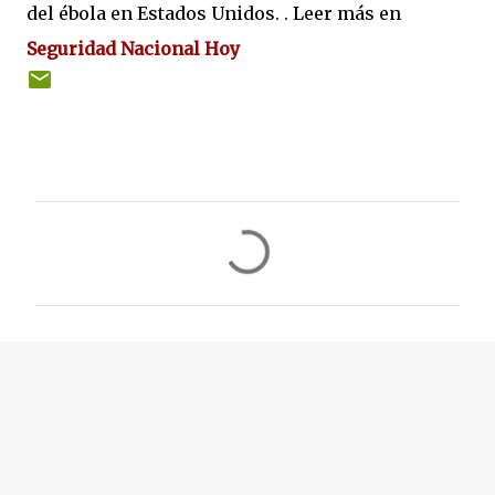
del ébola en Estados Unidos. . Leer más en
Seguridad Nacional Hoy
C
o
m
e
n
t
a
r
i