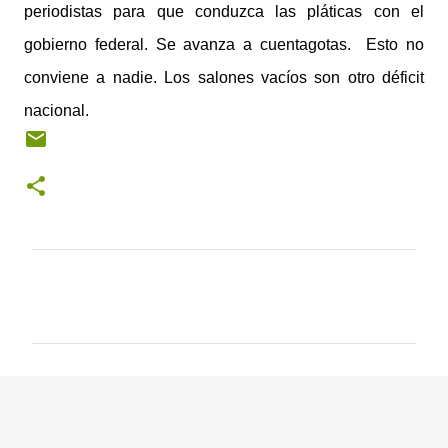
periodistas para que conduzca las pláticas con el
gobierno federal. Se avanza a cuentagotas. Esto no
conviene a nadie. Los salones vacíos son otro déficit
nacional.
C
o
m
e
n
t