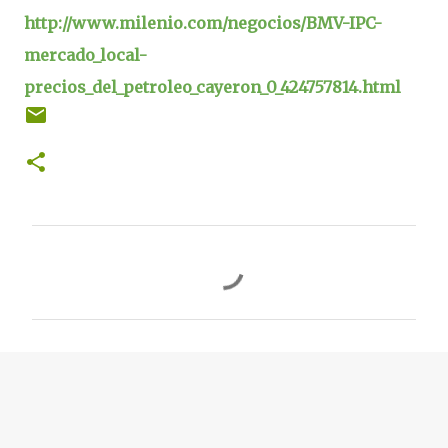
http://www.milenio.com/negocios/BMV-IPC-
mercado_local-
precios_del_petroleo_cayeron_0_424757814.html
C
o
m
e
n
t
a