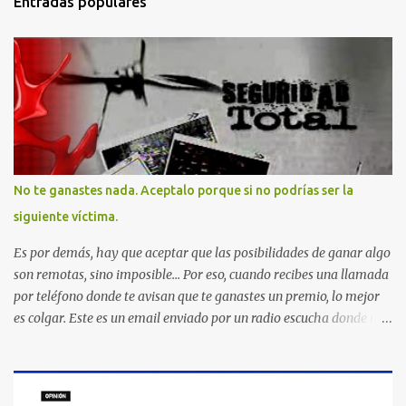
Entradas populares
No te ganastes nada. Aceptalo porque si no podrías ser la
siguiente víctima.
Es por demás, hay que aceptar que las posibilidades de ganar algo
son remotas, sino imposible... Por eso, cuando recibes una llamada
por teléfono donde te avisan que te ganastes un premio, lo mejor
es colgar. Este es un email enviado por un radio escucha donde nos
advierte... AHORA QUE ESTA COMENTADO ESTO DEL
SECUESTRO LOS CIUDADANOS NOS PREGUNTAMOS PORQUE NO
HACEN ALGO CON LAS PERSONAS QUE COMENTEN FRAUDE
HOY POR LA MAÑANA RECIBI UNA LLAMADA DICIENDOME