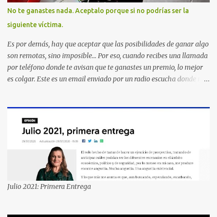
No te ganastes nada. Aceptalo porque si no podrías ser la
siguiente víctima.
Es por demás, hay que aceptar que las posibilidades de ganar algo
son remotas, sino imposible... Por eso, cuando recibes una llamada
por teléfono donde te avisan que te ganastes un premio, lo mejor
es colgar. Este es un email enviado por un radio escucha donde nos
advierte... AHORA QUE ESTA COMENTADO ESTO DEL
SECUESTRO LOS CIUDADANOS NOS PREGUNTAMOS PORQUE NO
HACEN ALGO CON LAS PERSONAS QUE COMENTEN FRAUDE
HOY POR LA MAÑANA RECIBI UNA LLAMADA DICIENDOME
QUE ME HABIA GANADO UNA CAMARA FOTOGRAFICA Y UN
CELULAR QUE LO FUERA A RECOGER A MAS TARDAR HOY YA
QUE MASTER CARD ME LO HABIA OTORGADO ME
PREGUNTARON DATOS LOS CUAL LOGICAMENTE NO LOS DI Y
ELLOS ME DIJERON QUE SON DEL COMITE DE PREMIACION DE
Julio 2021: Primera Entrega
MASTER CARD Y VISA EL TELEFONO DE ELLOS ES 51 48 43 61 EN
AV. INSURGENTES 1388 1ER. PISO COL. MIXCOAC CON EL LIC.