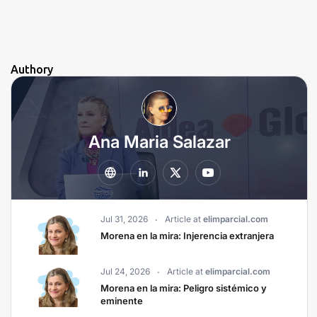
Authory