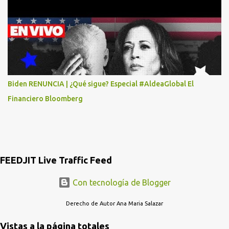
DIEGO MARTINEZ PORTUGAL. POR FAVOR TRANSMITA ESTO
POR LO MENOS SI LAS AUTORIDADES NO HACEN NADA QUE SUS
RADIOESCUCHAS NO CAIGAN EN LA TRAMPA YO YA LLAME A
MASTER CARD Y DICEN QUE NO...
Biden RENUNCIA | ¿Qué sigue? Especial #AldeaGlobal El
Financiero Bloomberg
FEEDJIT Live Traffic Feed
Con tecnología de Blogger
Derecho de Autor Ana Maria Salazar
Vistas a la página totales