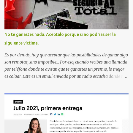
No te ganastes nada. Aceptalo porque si no podrías ser la
siguiente víctima.
Es por demás, hay que aceptar que las posibilidades de ganar algo
son remotas, sino imposible... Por eso, cuando recibes una llamada
por teléfono donde te avisan que te ganastes un premio, lo mejor
es colgar. Este es un email enviado por un radio escucha donde nos
advierte... AHORA QUE ESTA COMENTADO ESTO DEL
SECUESTRO LOS CIUDADANOS NOS PREGUNTAMOS PORQUE NO
HACEN ALGO CON LAS PERSONAS QUE COMENTEN FRAUDE
HOY POR LA MAÑANA RECIBI UNA LLAMADA DICIENDOME
QUE ME HABIA GANADO UNA CAMARA FOTOGRAFICA Y UN
CELULAR QUE LO FUERA A RECOGER A MAS TARDAR HOY YA
QUE MASTER CARD ME LO HABIA OTORGADO ME