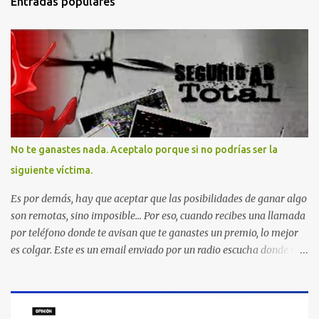
Entradas populares
No te ganastes nada. Aceptalo porque si no podrías ser la
siguiente víctima.
Es por demás, hay que aceptar que las posibilidades de ganar algo
son remotas, sino imposible... Por eso, cuando recibes una llamada
por teléfono donde te avisan que te ganastes un premio, lo mejor
es colgar. Este es un email enviado por un radio escucha donde nos
advierte... AHORA QUE ESTA COMENTADO ESTO DEL
SECUESTRO LOS CIUDADANOS NOS PREGUNTAMOS PORQUE NO
HACEN ALGO CON LAS PERSONAS QUE COMENTEN FRAUDE
HOY POR LA MAÑANA RECIBI UNA LLAMADA DICIENDOME