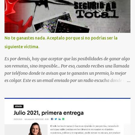
No te ganastes nada. Aceptalo porque si no podrías ser la
siguiente víctima.
Es por demás, hay que aceptar que las posibilidades de ganar algo
son remotas, sino imposible... Por eso, cuando recibes una llamada
por teléfono donde te avisan que te ganastes un premio, lo mejor
es colgar. Este es un email enviado por un radio escucha donde nos
advierte... AHORA QUE ESTA COMENTADO ESTO DEL
SECUESTRO LOS CIUDADANOS NOS PREGUNTAMOS PORQUE NO
HACEN ALGO CON LAS PERSONAS QUE COMENTEN FRAUDE
HOY POR LA MAÑANA RECIBI UNA LLAMADA DICIENDOME
QUE ME HABIA GANADO UNA CAMARA FOTOGRAFICA Y UN
CELULAR QUE LO FUERA A RECOGER A MAS TARDAR HOY YA
QUE MASTER CARD ME LO HABIA OTORGADO ME