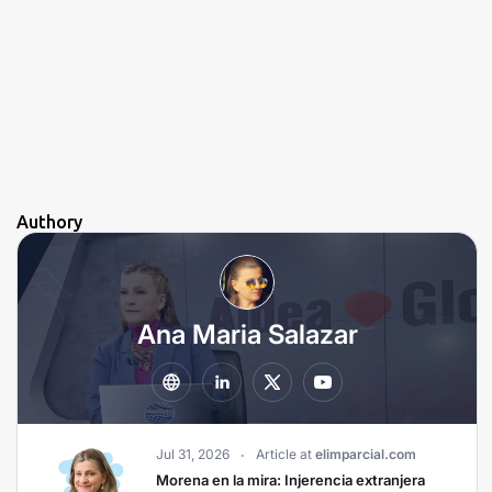
Authory