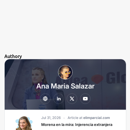
Authory