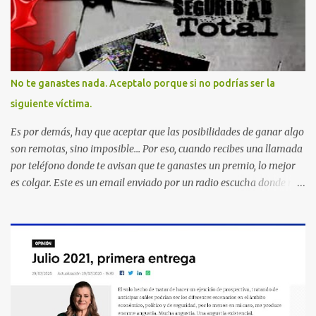
No te ganastes nada. Aceptalo porque si no podrías ser la
siguiente víctima.
Es por demás, hay que aceptar que las posibilidades de ganar algo
son remotas, sino imposible... Por eso, cuando recibes una llamada
por teléfono donde te avisan que te ganastes un premio, lo mejor
es colgar. Este es un email enviado por un radio escucha donde nos
advierte... AHORA QUE ESTA COMENTADO ESTO DEL
SECUESTRO LOS CIUDADANOS NOS PREGUNTAMOS PORQUE NO
HACEN ALGO CON LAS PERSONAS QUE COMENTEN FRAUDE
HOY POR LA MAÑANA RECIBI UNA LLAMADA DICIENDOME
QUE ME HABIA GANADO UNA CAMARA FOTOGRAFICA Y UN
CELULAR QUE LO FUERA A RECOGER A MAS TARDAR HOY YA
QUE MASTER CARD ME LO HABIA OTORGADO ME