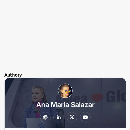
Authory