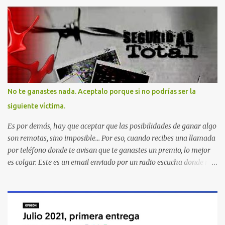
No te ganastes nada. Aceptalo porque si no podrías ser la
siguiente víctima.
Es por demás, hay que aceptar que las posibilidades de ganar algo
son remotas, sino imposible... Por eso, cuando recibes una llamada
por teléfono donde te avisan que te ganastes un premio, lo mejor
es colgar. Este es un email enviado por un radio escucha donde nos
advierte... AHORA QUE ESTA COMENTADO ESTO DEL
SECUESTRO LOS CIUDADANOS NOS PREGUNTAMOS PORQUE NO
HACEN ALGO CON LAS PERSONAS QUE COMENTEN FRAUDE
HOY POR LA MAÑANA RECIBI UNA LLAMADA DICIENDOME
QUE ME HABIA GANADO UNA CAMARA FOTOGRAFICA Y UN