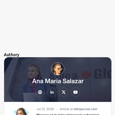
Authory