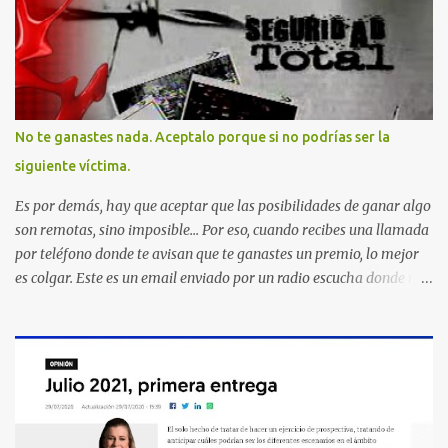
No te ganastes nada. Aceptalo porque si no podrías ser la
siguiente víctima.
Es por demás, hay que aceptar que las posibilidades de ganar algo
son remotas, sino imposible... Por eso, cuando recibes una llamada
por teléfono donde te avisan que te ganastes un premio, lo mejor
es colgar. Este es un email enviado por un radio escucha donde nos
advierte... AHORA QUE ESTA COMENTADO ESTO DEL
SECUESTRO LOS CIUDADANOS NOS PREGUNTAMOS PORQUE NO
HACEN ALGO CON LAS PERSONAS QUE COMENTEN FRAUDE
HOY POR LA MAÑANA RECIBI UNA LLAMADA DICIENDOME
QUE ME HABIA GANADO UNA CAMARA FOTOGRAFICA Y UN
CELULAR QUE LO FUERA A RECOGER A MAS TARDAR HOY YA
QUE MASTER CARD ME LO HABIA OTORGADO ME