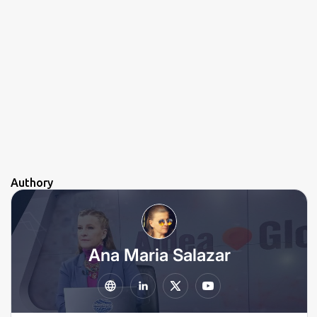
Authory