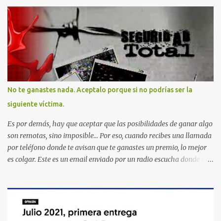
No te ganastes nada. Aceptalo porque si no podrías ser la
siguiente víctima.
Es por demás, hay que aceptar que las posibilidades de ganar algo
son remotas, sino imposible... Por eso, cuando recibes una llamada
por teléfono donde te avisan que te ganastes un premio, lo mejor
es colgar. Este es un email enviado por un radio escucha donde nos
advierte... AHORA QUE ESTA COMENTADO ESTO DEL
SECUESTRO LOS CIUDADANOS NOS PREGUNTAMOS PORQUE NO
HACEN ALGO CON LAS PERSONAS QUE COMENTEN FRAUDE
HOY POR LA MAÑANA RECIBI UNA LLAMADA DICIENDOME
QUE ME HABIA GANADO UNA CAMARA FOTOGRAFICA Y UN