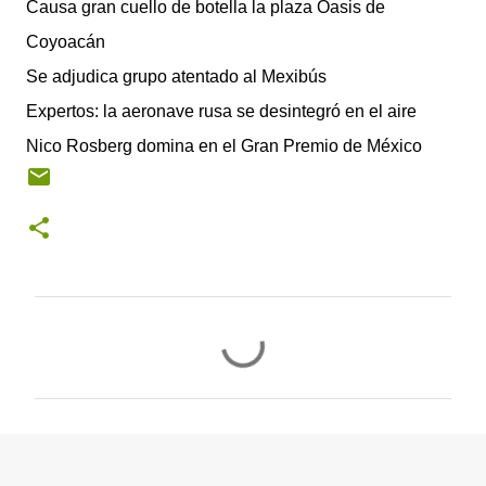
Causa gran cuello de botella la plaza Oasis de
Coyoacán
Se adjudica grupo atentado al Mexibús
Expertos: la aeronave rusa se desintegró en el aire
Nico Rosberg domina en el Gran Premio de México
C
o
m
e
n
t