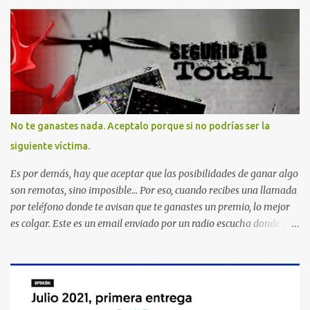
No te ganastes nada. Aceptalo porque si no podrías ser la
siguiente víctima.
Es por demás, hay que aceptar que las posibilidades de ganar algo
son remotas, sino imposible... Por eso, cuando recibes una llamada
por teléfono donde te avisan que te ganastes un premio, lo mejor
es colgar. Este es un email enviado por un radio escucha donde nos
advierte... AHORA QUE ESTA COMENTADO ESTO DEL
SECUESTRO LOS CIUDADANOS NOS PREGUNTAMOS PORQUE NO
HACEN ALGO CON LAS PERSONAS QUE COMENTEN FRAUDE
HOY POR LA MAÑANA RECIBI UNA LLAMADA DICIENDOME
QUE ME HABIA GANADO UNA CAMARA FOTOGRAFICA Y UN