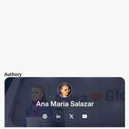
Authory