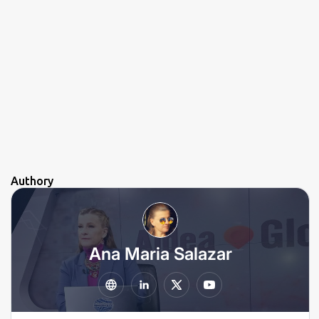
Authory