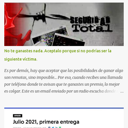
No te ganastes nada. Aceptalo porque si no podrías ser la
siguiente víctima.
Es por demás, hay que aceptar que las posibilidades de ganar algo
son remotas, sino imposible... Por eso, cuando recibes una llamada
por teléfono donde te avisan que te ganastes un premio, lo mejor
es colgar. Este es un email enviado por un radio escucha donde nos
advierte... AHORA QUE ESTA COMENTADO ESTO DEL
SECUESTRO LOS CIUDADANOS NOS PREGUNTAMOS PORQUE NO
HACEN ALGO CON LAS PERSONAS QUE COMENTEN FRAUDE
HOY POR LA MAÑANA RECIBI UNA LLAMADA DICIENDOME
QUE ME HABIA GANADO UNA CAMARA FOTOGRAFICA Y UN