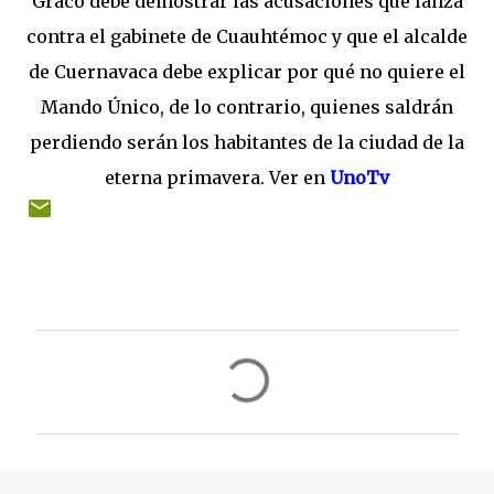
Graco debe demostrar las acusaciones que lanza
contra el gabinete de Cuauhtémoc y que el alcalde
de Cuernavaca debe explicar por qué no quiere el
Mando Único, de lo contrario, quienes saldrán
perdiendo serán los habitantes de la ciudad de la
eterna primavera. Ver en
UnoTv
C
o
m
e
n