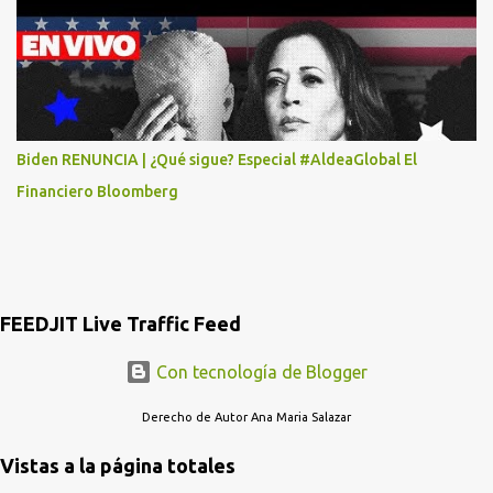
POR LO MENOS SI LAS AUTORIDADES NO HACEN NADA QUE SUS
RADIOESCUCHAS NO CAIGAN EN LA TRAMPA YO YA LLAME A
MASTER CARD Y DICEN QUE NO...
Biden RENUNCIA | ¿Qué sigue? Especial #AldeaGlobal El
Financiero Bloomberg
FEEDJIT Live Traffic Feed
Con tecnología de Blogger
Derecho de Autor Ana Maria Salazar
Vistas a la página totales