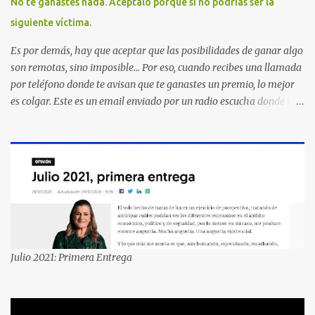
No te ganastes nada. Aceptalo porque si no podrías ser la
siguiente víctima.
Es por demás, hay que aceptar que las posibilidades de ganar algo
son remotas, sino imposible... Por eso, cuando recibes una llamada
por teléfono donde te avisan que te ganastes un premio, lo mejor
es colgar. Este es un email enviado por un radio escucha donde nos
advierte... AHORA QUE ESTA COMENTADO ESTO DEL
SECUESTRO LOS CIUDADANOS NOS PREGUNTAMOS PORQUE NO
HACEN ALGO CON LAS PERSONAS QUE COMENTEN FRAUDE
HOY POR LA MAÑANA RECIBI UNA LLAMADA DICIENDOME
QUE ME HABIA GANADO UNA CAMARA FOTOGRAFICA Y UN
CELULAR QUE LO FUERA A RECOGER A MAS TARDAR HOY YA
QUE MASTER CARD ME LO HABIA OTORGADO ME
PREGUNTARON DATOS LOS CUAL LOGICAMENTE NO LOS DI Y
ELLOS ME DIJERON QUE SON DEL COMITE DE PREMIACION DE
Julio 2021: Primera Entrega
MASTER CARD Y VISA EL TELEFONO DE ELLOS ES 51 48 43 61 EN
AV. INSURGENTES 1388 1ER. PISO COL. MIXCOAC CON EL LIC.
DIEGO MARTINEZ PORTUGAL. POR FAVOR TRANSMITA ESTO