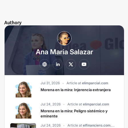
Authory