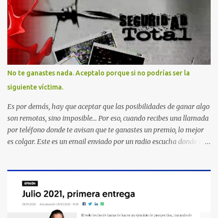
No te ganastes nada. Aceptalo porque si no podrías ser la
siguiente víctima.
Es por demás, hay que aceptar que las posibilidades de ganar algo
son remotas, sino imposible... Por eso, cuando recibes una llamada
por teléfono donde te avisan que te ganastes un premio, lo mejor
es colgar. Este es un email enviado por un radio escucha donde nos
advierte... AHORA QUE ESTA COMENTADO ESTO DEL
SECUESTRO LOS CIUDADANOS NOS PREGUNTAMOS PORQUE NO
HACEN ALGO CON LAS PERSONAS QUE COMENTEN FRAUDE
HOY POR LA MAÑANA RECIBI UNA LLAMADA DICIENDOME
QUE ME HABIA GANADO UNA CAMARA FOTOGRAFICA Y UN
CELULAR QUE LO FUERA A RECOGER A MAS TARDAR HOY YA