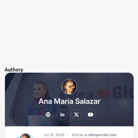
Authory