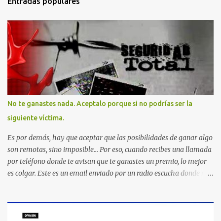
Entradas populares
No te ganastes nada. Aceptalo porque si no podrías ser la
siguiente víctima.
Es por demás, hay que aceptar que las posibilidades de ganar algo
son remotas, sino imposible... Por eso, cuando recibes una llamada
por teléfono donde te avisan que te ganastes un premio, lo mejor
es colgar. Este es un email enviado por un radio escucha donde nos
advierte... AHORA QUE ESTA COMENTADO ESTO DEL
SECUESTRO LOS CIUDADANOS NOS PREGUNTAMOS PORQUE NO
HACEN ALGO CON LAS PERSONAS QUE COMENTEN FRAUDE
HOY POR LA MAÑANA RECIBI UNA LLAMADA DICIENDOME