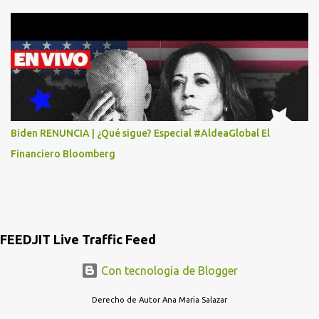
AV. INSURGENTES 1388 1ER. PISO COL. MIXCOAC CON EL LIC.
DIEGO MARTINEZ PORTUGAL. POR FAVOR TRANSMITA ESTO
POR LO MENOS SI LAS AUTORIDADES NO HACEN NADA QUE SUS
RADIOESCUCHAS NO CAIGAN EN LA TRAMPA YO YA LLAME A
MASTER CARD Y DICEN QUE NO...
Biden RENUNCIA | ¿Qué sigue? Especial #AldeaGlobal El
Financiero Bloomberg
FEEDJIT Live Traffic Feed
Con tecnología de Blogger
Derecho de Autor Ana Maria Salazar