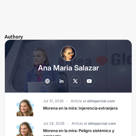
Authory