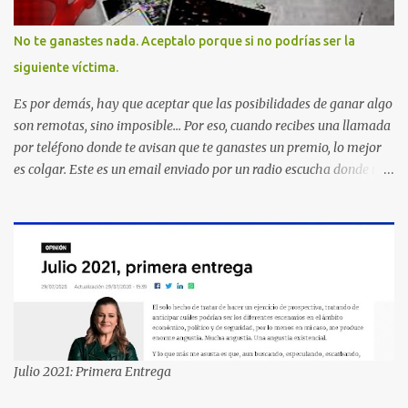
No te ganastes nada. Aceptalo porque si no podrías ser la
siguiente víctima.
Es por demás, hay que aceptar que las posibilidades de ganar algo
son remotas, sino imposible... Por eso, cuando recibes una llamada
por teléfono donde te avisan que te ganastes un premio, lo mejor
es colgar. Este es un email enviado por un radio escucha donde nos
advierte... AHORA QUE ESTA COMENTADO ESTO DEL
SECUESTRO LOS CIUDADANOS NOS PREGUNTAMOS PORQUE NO
HACEN ALGO CON LAS PERSONAS QUE COMENTEN FRAUDE
HOY POR LA MAÑANA RECIBI UNA LLAMADA DICIENDOME
QUE ME HABIA GANADO UNA CAMARA FOTOGRAFICA Y UN
CELULAR QUE LO FUERA A RECOGER A MAS TARDAR HOY YA
QUE MASTER CARD ME LO HABIA OTORGADO ME
PREGUNTARON DATOS LOS CUAL LOGICAMENTE NO LOS DI Y
ELLOS ME DIJERON QUE SON DEL COMITE DE PREMIACION DE
Julio 2021: Primera Entrega
MASTER CARD Y VISA EL TELEFONO DE ELLOS ES 51 48 43 61 EN