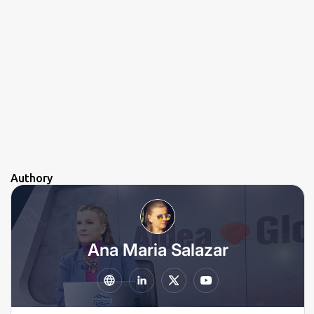
Authory