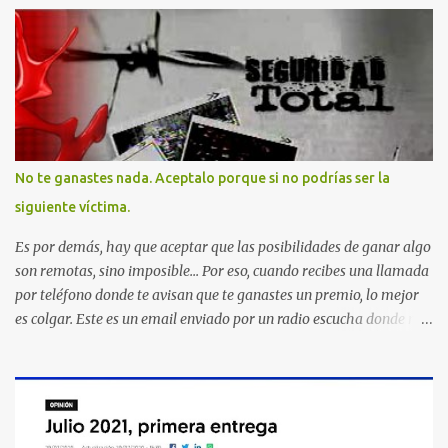
No te ganastes nada. Aceptalo porque si no podrías ser la
siguiente víctima.
Es por demás, hay que aceptar que las posibilidades de ganar algo
son remotas, sino imposible... Por eso, cuando recibes una llamada
por teléfono donde te avisan que te ganastes un premio, lo mejor
es colgar. Este es un email enviado por un radio escucha donde nos
advierte... AHORA QUE ESTA COMENTADO ESTO DEL
SECUESTRO LOS CIUDADANOS NOS PREGUNTAMOS PORQUE NO
HACEN ALGO CON LAS PERSONAS QUE COMENTEN FRAUDE
HOY POR LA MAÑANA RECIBI UNA LLAMADA DICIENDOME
QUE ME HABIA GANADO UNA CAMARA FOTOGRAFICA Y UN