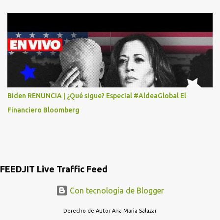
AV. INSURGENTES 1388 1ER. PISO COL. MIXCOAC CON EL LIC.
DIEGO MARTINEZ PORTUGAL. POR FAVOR TRANSMITA ESTO
POR LO MENOS SI LAS AUTORIDADES NO HACEN NADA QUE SUS
RADIOESCUCHAS NO CAIGAN EN LA TRAMPA YO YA LLAME A
MASTER CARD Y DICEN QUE NO...
Biden RENUNCIA | ¿Qué sigue? Especial #AldeaGlobal El
Financiero Bloomberg
FEEDJIT Live Traffic Feed
Con tecnología de Blogger
Derecho de Autor Ana Maria Salazar