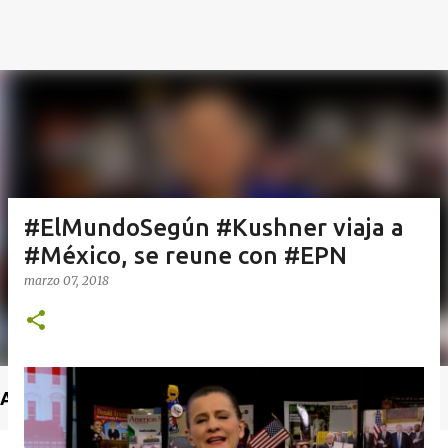
#ElMundoSegún #Kushner viaja a
#México, se reune con #EPN
marzo 07, 2018
Anuncio