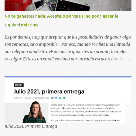
No te ganastes nada. Aceptalo porque si no podrías ser la
siguiente víctima.
Es por demás, hay que aceptar que las posibilidades de ganar algo
son remotas, sino imposible... Por eso, cuando recibes una llamada
por teléfono donde te avisan que te ganastes un premio, lo mejor
es colgar. Este es un email enviado por un radio escucha donde nos
advierte... AHORA QUE ESTA COMENTADO ESTO DEL
SECUESTRO LOS CIUDADANOS NOS PREGUNTAMOS PORQUE NO
HACEN ALGO CON LAS PERSONAS QUE COMENTEN FRAUDE
HOY POR LA MAÑANA RECIBI UNA LLAMADA DICIENDOME
QUE ME HABIA GANADO UNA CAMARA FOTOGRAFICA Y UN
CELULAR QUE LO FUERA A RECOGER A MAS TARDAR HOY YA
QUE MASTER CARD ME LO HABIA OTORGADO ME
PREGUNTARON DATOS LOS CUAL LOGICAMENTE NO LOS DI Y
ELLOS ME DIJERON QUE SON DEL COMITE DE PREMIACION DE
Julio 2021: Primera Entrega
MASTER CARD Y VISA EL TELEFONO DE ELLOS ES 51 48 43 61 EN