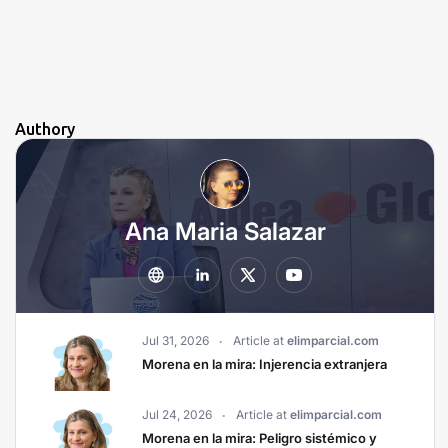
Authory