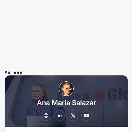
i
o
Authory