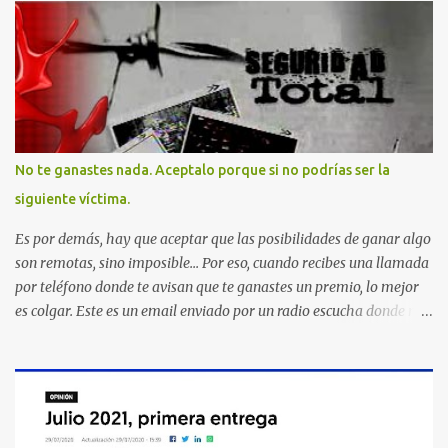
No te ganastes nada. Aceptalo porque si no podrías ser la
siguiente víctima.
Es por demás, hay que aceptar que las posibilidades de ganar algo
son remotas, sino imposible... Por eso, cuando recibes una llamada
por teléfono donde te avisan que te ganastes un premio, lo mejor
es colgar. Este es un email enviado por un radio escucha donde nos
advierte... AHORA QUE ESTA COMENTADO ESTO DEL
SECUESTRO LOS CIUDADANOS NOS PREGUNTAMOS PORQUE NO
HACEN ALGO CON LAS PERSONAS QUE COMENTEN FRAUDE
HOY POR LA MAÑANA RECIBI UNA LLAMADA DICIENDOME
QUE ME HABIA GANADO UNA CAMARA FOTOGRAFICA Y UN