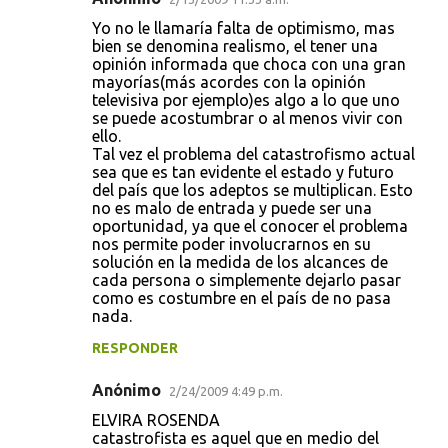
C
Yo no le llamaría falta de optimismo, mas
o
bien se denomina realismo, el tener una
opinión informada que choca con una gran
m
mayorías(más acordes con la opinión
e
televisiva por ejemplo)es algo a lo que uno
se puede acostumbrar o al menos vivir con
n
ello.
t
Tal vez el problema del catastrofismo actual
sea que es tan evidente el estado y futuro
a
del país que los adeptos se multiplican. Esto
r
no es malo de entrada y puede ser una
oportunidad, ya que el conocer el problema
i
nos permite poder involucrarnos en su
o
solución en la medida de los alcances de
cada persona o simplemente dejarlo pasar
s
como es costumbre en el país de no pasa
nada.
RESPONDER
Anónimo
2/24/2009 4:49 p.m.
ELVIRA ROSENDA
catastrofista es aquel que en medio del