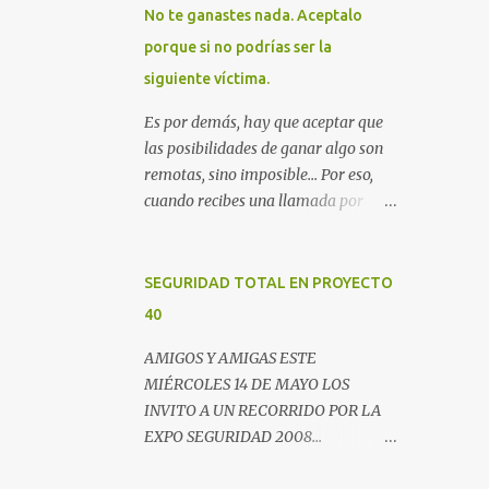
No te ganastes nada. Aceptalo
porque si no podrías ser la
siguiente víctima.
Es por demás, hay que aceptar que
las posibilidades de ganar algo son
remotas, sino imposible... Por eso,
cuando recibes una llamada por
teléfono donde te avisan que te
ganastes un premio, lo mejor es
colgar. Este es un email enviado por
SEGURIDAD TOTAL EN PROYECTO
un radio escucha donde nos
40
advierte... AHORA QUE ESTA
COMENTADO ESTO DEL
AMIGOS Y AMIGAS ESTE
SECUESTRO LOS CIUDADANOS NOS
MIÉRCOLES 14 DE MAYO LOS
PREGUNTAMOS PORQUE NO
INVITO A UN RECORRIDO POR LA
HACEN ALGO CON LAS PERSONAS
EXPO SEGURIDAD 2008...
QUE COMENTEN FRAUDE HOY POR
NOVEDADES, ENTREVISTAS Y
LA MAÑANA RECIBI UNA
OPINIONES DE LOS EXPERTOS EN