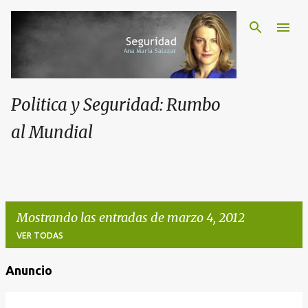
Politica y Seguridad: Rumbo
al Mundial
Mostrando las entradas de marzo 4, 2012
VER TODAS
Anuncio
E
n