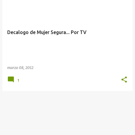
t
r
a
d
Decalogo de Mujer Segura... Por TV
a
s
marzo 08, 2012
1