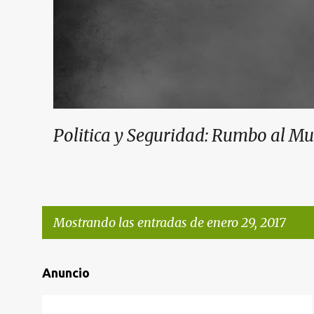
Politica y Seguridad: Rumbo al M
Mostrando las entradas de enero 29, 2017
E
Anuncio
n
t