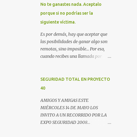
No te ganastes nada. Aceptalo
porque si no podrías ser la
siguiente víctima.
Es por demás, hay que aceptar que
las posibilidades de ganar algo son
remotas, sino imposible... Por eso,
cuando recibes una llamada por
teléfono donde te avisan que te
ganastes un premio, lo mejor es
colgar. Este es un email enviado por
SEGURIDAD TOTAL EN PROYECTO
un radio escucha donde nos
40
advierte... AHORA QUE ESTA
COMENTADO ESTO DEL
AMIGOS Y AMIGAS ESTE
SECUESTRO LOS CIUDADANOS NOS
MIÉRCOLES 14 DE MAYO LOS
PREGUNTAMOS PORQUE NO
INVITO A UN RECORRIDO POR LA
HACEN ALGO CON LAS PERSONAS
EXPO SEGURIDAD 2008...
QUE COMENTEN FRAUDE HOY POR
NOVEDADES, ENTREVISTAS Y
LA MAÑANA RECIBI UNA
OPINIONES DE LOS EXPERTOS EN