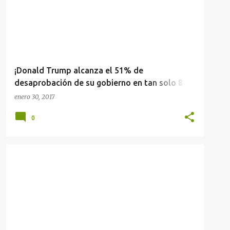
¡Donald Trump alcanza el 51% de
desaprobación de su gobierno en tan solo 8
días!
enero 30, 2017
0