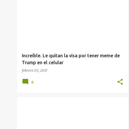
r
a
d
a
s
Increíble. Le quitan la visa por tener meme de
Trump en el celular
febrero 03, 2017
0