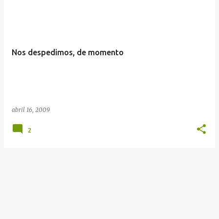
t
r
a
d
Nos despedimos, de momento
a
s
abril 16, 2009
2