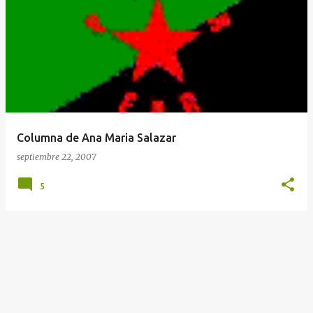
t
r
a
d
a
s
Columna de Ana Maria Salazar
septiembre 22, 2007
5