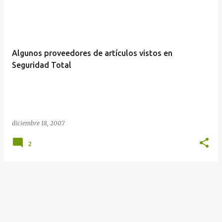
t
r
a
d
Algunos proveedores de artículos vistos en
a
Seguridad Total
s
diciembre 18, 2007
2