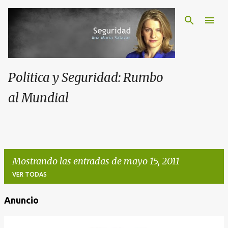
Politica y Seguridad: Rumbo
al Mundial
Mostrando las entradas de mayo 15, 2011
VER TODAS
Anuncio
E
n