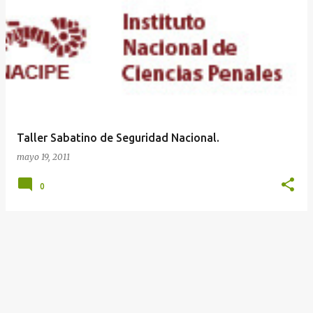
t
r
a
d
a
s
Taller Sabatino de Seguridad Nacional.
mayo 19, 2011
0