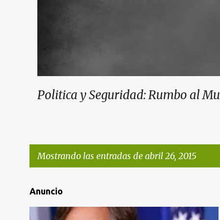
Politica y Seguridad: Rumbo al M
Mostrando las entradas de abril 26, 2015
E
Anuncio
n
t