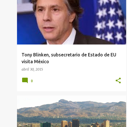
r
a
d
a
s
Tony Blinken, subsecretario de Estado de EU
visita México
abril 30, 2015
0