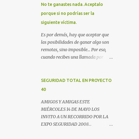
No te ganastes nada. Aceptalo
porque si no podrías ser la
siguiente víctima.
Es por demás, hay que aceptar que
las posibilidades de ganar algo son
remotas, sino imposible... Por eso,
cuando recibes una llamada por
teléfono donde te avisan que te
ganastes un premio, lo mejor es
colgar. Este es un email enviado por
SEGURIDAD TOTAL EN PROYECTO
un radio escucha donde nos
40
advierte... AHORA QUE ESTA
COMENTADO ESTO DEL
AMIGOS Y AMIGAS ESTE
SECUESTRO LOS CIUDADANOS NOS
MIÉRCOLES 14 DE MAYO LOS
PREGUNTAMOS PORQUE NO
INVITO A UN RECORRIDO POR LA
HACEN ALGO CON LAS PERSONAS
EXPO SEGURIDAD 2008...
QUE COMENTEN FRAUDE HOY POR
NOVEDADES, ENTREVISTAS Y
LA MAÑANA RECIBI UNA
OPINIONES DE LOS EXPERTOS EN