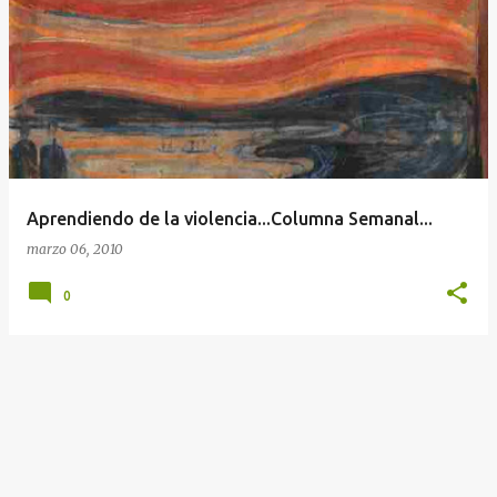
t
r
a
d
a
s
Aprendiendo de la violencia...Columna Semanal...
marzo 06, 2010
0