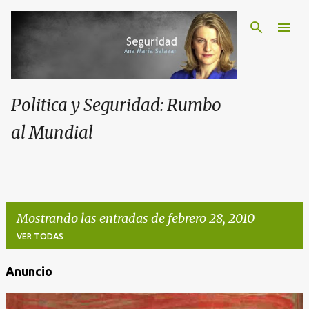
Politica y Seguridad: Rumbo
al Mundial
Mostrando las entradas de febrero 28, 2010
VER TODAS
Anuncio
E
n