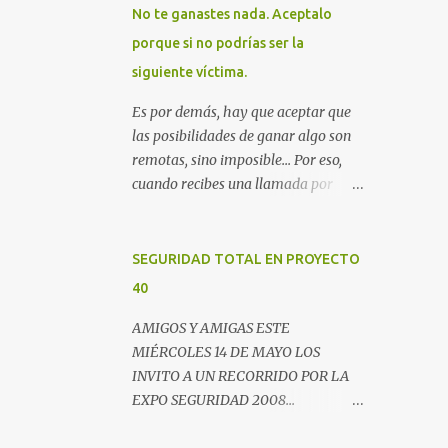
No te ganastes nada. Aceptalo
porque si no podrías ser la
siguiente víctima.
Es por demás, hay que aceptar que
las posibilidades de ganar algo son
remotas, sino imposible... Por eso,
cuando recibes una llamada por
teléfono donde te avisan que te
ganastes un premio, lo mejor es
colgar. Este es un email enviado por
SEGURIDAD TOTAL EN PROYECTO
un radio escucha donde nos
40
advierte... AHORA QUE ESTA
COMENTADO ESTO DEL
AMIGOS Y AMIGAS ESTE
SECUESTRO LOS CIUDADANOS NOS
MIÉRCOLES 14 DE MAYO LOS
PREGUNTAMOS PORQUE NO
INVITO A UN RECORRIDO POR LA
HACEN ALGO CON LAS PERSONAS
EXPO SEGURIDAD 2008...
QUE COMENTEN FRAUDE HOY POR
NOVEDADES, ENTREVISTAS Y
LA MAÑANA RECIBI UNA
OPINIONES DE LOS EXPERTOS EN