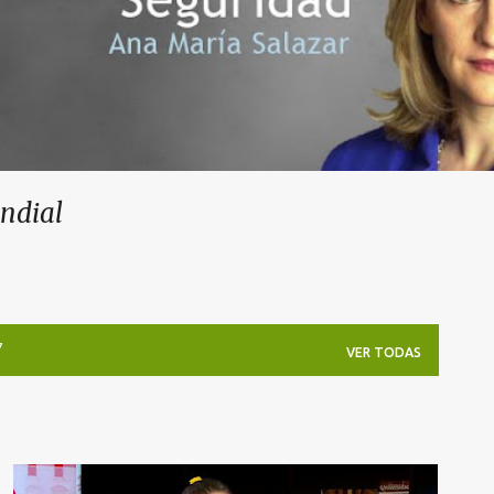
undial
7
VER TODAS