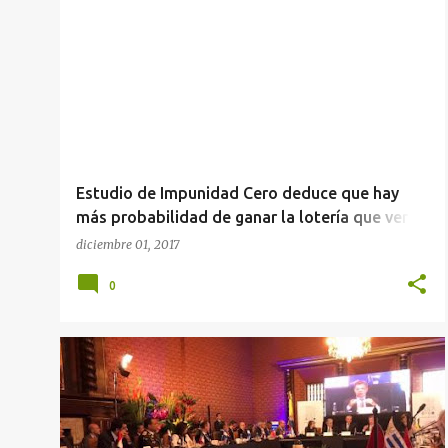
r
a
d
a
s
Estudio de Impunidad Cero deduce que hay
más probabilidad de ganar la lotería que ver
resuelto un crimen en México
diciembre 01, 2017
0