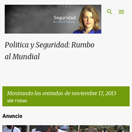
Politica y Seguridad: Rumbo
al Mundial
Mostrando las entradas de noviembre 17, 2013
VER TODAS
Anuncio
E
n