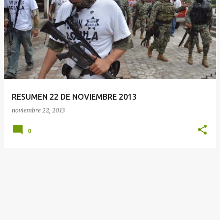
t
r
a
d
a
s
RESUMEN 22 DE NOVIEMBRE 2013
noviembre 22, 2013
0