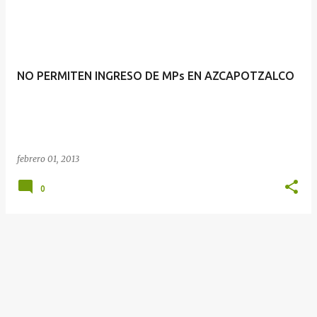
t
r
a
d
NO PERMITEN INGRESO DE MPs EN AZCAPOTZALCO
a
s
febrero 01, 2013
0