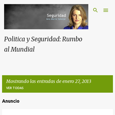
Politica y Seguridad: Rumbo
al Mundial
Mostrando las entradas de enero 27, 2013
VER TODAS
Anuncio
E
n