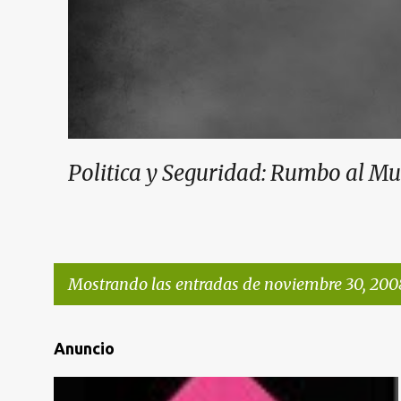
Politica y Seguridad: Rumbo al M
Mostrando las entradas de noviembre 30, 200
E
Anuncio
n
t