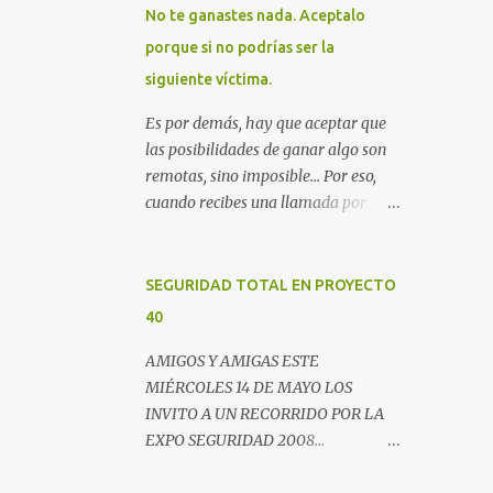
No te ganastes nada. Aceptalo
porque si no podrías ser la
siguiente víctima.
Es por demás, hay que aceptar que
las posibilidades de ganar algo son
remotas, sino imposible... Por eso,
cuando recibes una llamada por
teléfono donde te avisan que te
ganastes un premio, lo mejor es
colgar. Este es un email enviado por
SEGURIDAD TOTAL EN PROYECTO
un radio escucha donde nos
40
advierte... AHORA QUE ESTA
COMENTADO ESTO DEL
AMIGOS Y AMIGAS ESTE
SECUESTRO LOS CIUDADANOS NOS
MIÉRCOLES 14 DE MAYO LOS
PREGUNTAMOS PORQUE NO
INVITO A UN RECORRIDO POR LA
HACEN ALGO CON LAS PERSONAS
EXPO SEGURIDAD 2008...
QUE COMENTEN FRAUDE HOY POR
NOVEDADES, ENTREVISTAS Y
LA MAÑANA RECIBI UNA
OPINIONES DE LOS EXPERTOS EN