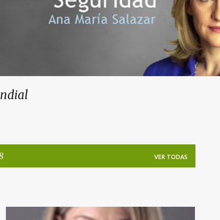
undial
8
VER TODAS